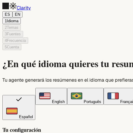
Clarity
ES
EN
1
Idioma
2
Temas
3
Fuentes
4
Frecuencia
5
Cuenta
¿En qué idioma quieres tu res
Tu agente generará los resúmenes en el idioma que prefiera
English
Português
França
Español
Tu configuración