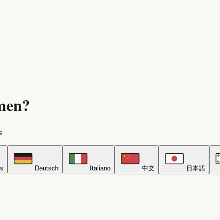
umen?
s
is
Deutsch
Italiano
中文
日本語